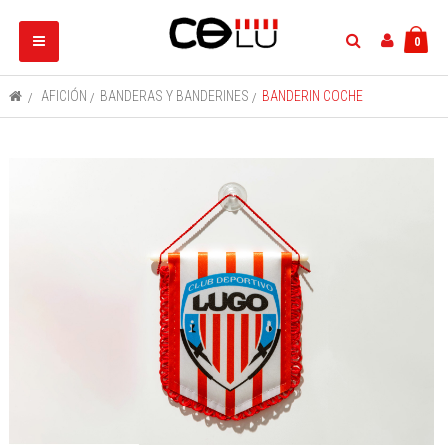
Navegación
0
Toggle
>
AFICIÓN
>
BANDERAS Y BANDERINES
>
BANDERIN COCHE